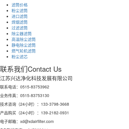
滤筒价格
粉尘滤筒
进口滤筒
焊烟滤筒
过滤滤筒
除尘器滤筒
高温除尘滤筒
静电除尘滤筒
燃气轮机滤筒
粉尘滤芯
联系我们
Contact Us
江苏兴达净化科技发展有限公司
联系电话：0515-83753962
业务传真：0515-83753130
技术咨询（24小时）：133-3798-3668
产品购买（24小时）：139-2182-0931
电子邮箱：xd@xdairfilter.com