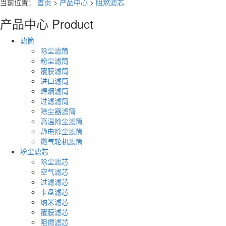
当前位置：
首页
>
产品中心
>
阻燃滤芯
产品中心
Product
滤筒
除尘滤筒
粉尘滤筒
覆膜滤筒
进口滤筒
焊烟滤筒
过滤滤筒
除尘器滤筒
高温除尘滤筒
静电除尘滤筒
燃气轮机滤筒
粉尘滤芯
除尘滤芯
空气滤芯
过滤滤芯
卡盘滤芯
纳米滤芯
覆膜滤芯
阻燃滤芯