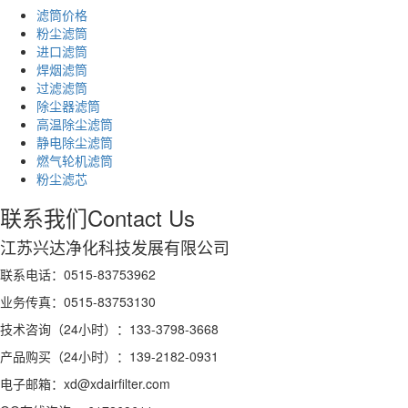
滤筒价格
粉尘滤筒
进口滤筒
焊烟滤筒
过滤滤筒
除尘器滤筒
高温除尘滤筒
静电除尘滤筒
燃气轮机滤筒
粉尘滤芯
联系我们
Contact Us
江苏兴达净化科技发展有限公司
联系电话：0515-83753962
业务传真：0515-83753130
技术咨询（24小时）：133-3798-3668
产品购买（24小时）：139-2182-0931
电子邮箱：xd@xdairfilter.com