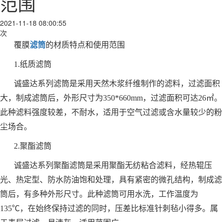
范围
2021-11-18 08:00:55
次
覆膜
滤筒
的材质特点和使用范围
1.纸质滤筒
诚盛达系列滤筒是采用天然木浆纤维制作的滤料，过滤面积
大，制成滤筒后，外形尺寸为350*660mm，过滤面积可达26㎡。
此种滤料强度较差，不耐水，适用于空气过滤或含水量较少的粉
尘场合。
2.聚酯滤筒
诚盛达系列聚酯滤筒是采用聚酯无纺粘合滤料，经热辊压
光、热定型、防水防油饱和处理，具有紧密的微孔结构，制成滤
筒后，有多种外形尺寸。此种滤筒可用水洗，工作温度为
135℃，在始终保持过滤的同时，压差比标准针刺毡小得多。属