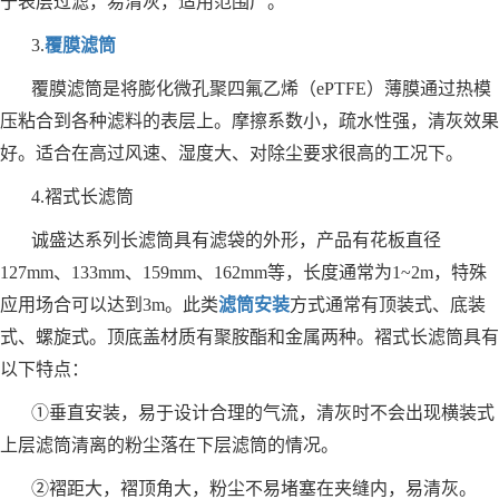
于表层过滤，易清灰，适用范围广。
3.
覆膜滤筒
覆膜滤筒是将膨化微孔聚四氟乙烯（ePTFE）薄膜通过热模
压粘合到各种滤料的表层上。摩擦系数小，疏水性强，清灰效果
好。适合在高过风速、湿度大、对除尘要求很高的工况下。
4.褶式长滤筒
诚盛达系列长滤筒具有滤袋的外形，产品有花板直径
127mm、133mm、159mm、162mm等，长度通常为1~2m，特殊
应用场合可以达到3m。此类
滤筒安装
方式通常有顶装式、底装
式、螺旋式。顶底盖材质有聚胺酯和金属两种。褶式长滤筒具有
以下特点：
①垂直安装，易于设计合理的气流，清灰时不会出现横装式
上层滤筒清离的粉尘落在下层滤筒的情况。
②褶距大，褶顶角大，粉尘不易堵塞在夹缝内，易清灰。